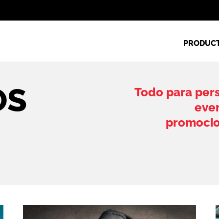
PRODUC
OS
Todo para pers
even
promocion