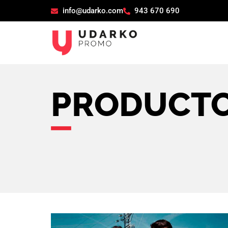
info@udarko.com
943 670 690
PRODUCT